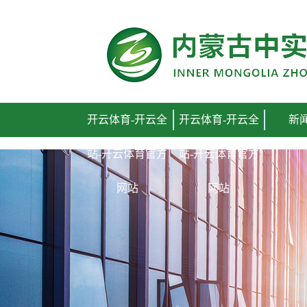
开云体育-开云全站
开云体育-开云全
开云体育-开云全
新
站-开云体育官方
站-开云体育官方
网站
网站