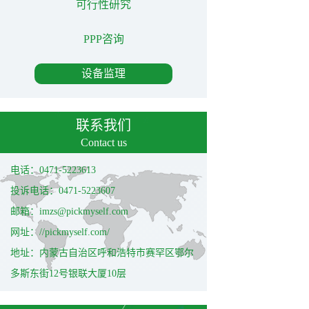
可行性研究
PPP咨询
设备监理
联系我们
Contact us
电话：0471-5223613
投诉电话：0471-5223607
邮箱：imzs@pickmyself.com
网址：//pickmyself.com/
地址：内蒙古自治区呼和浩特市赛罕区鄂尔
多斯东街12号银联大厦10层