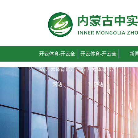
开云体育-开云全站
开云体育-开云全
开云体育-开云全
新
站-开云体育官方
站-开云体育官方
网站
网站