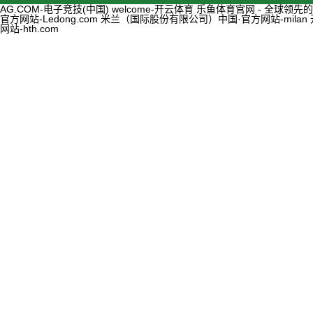
AG.COM-电子竞技(中国)
welcome-开云体育
乐鱼体育官网 - 全球领先
官方网站-Ledong.com
米兰（国际股份有限公司）中国·官方网站-milan
网站-hth.com