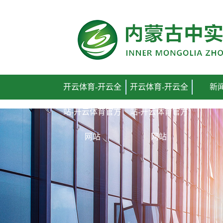
开云体育-开云全站
开云体育-开云全
开云体育-开云全
新
站-开云体育官方
站-开云体育官方
网站
网站