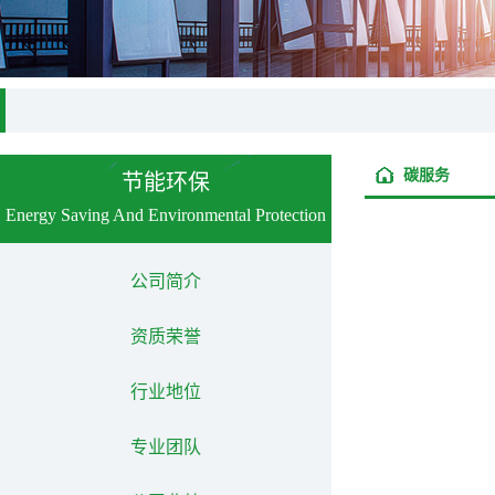
碳服务
节能环保
Energy Saving And Environmental Protection
公司简介
资质荣誉
行业地位
专业团队