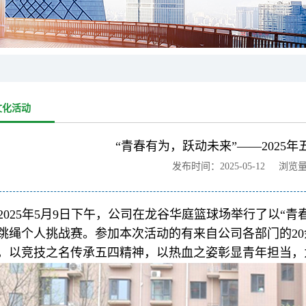
文化活动
“青春有为，跃动未来”——2025
发布时间：2025-05-12 浏览
2025年5月9日下午，公司在龙谷华庭篮球场举行了以“
跳绳个人挑战赛。参加本次活动的有来自公司各部门的2
，以竞技之名传承五四精神，以热血之姿彰显青年担当，