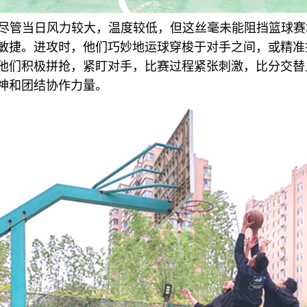
尽管当日风力较大，温度较低，但这丝毫未能阻挡篮球赛
敏捷。进攻时，他们巧妙地运球穿梭于对手之间，或精准
他们积极拼抢，紧盯对手，比赛过程紧张刺激，比分交替
神和团结协作力量。