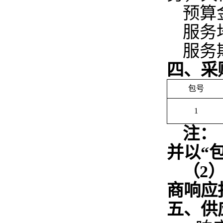
预算金
服务
服务
四、采
包号
1
注：
并以“
（2
商响应
五、供