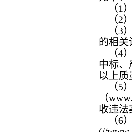
（1
（2
（3
的相关
（4
中标、
以上质
（5
（www
收违法
（6
(//ww