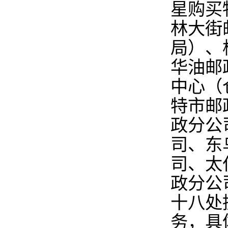
星购买
林大街
局）、
华油邮
中心（
特市邮
政分公
司、东
司、太
政分公
十八处
务，具