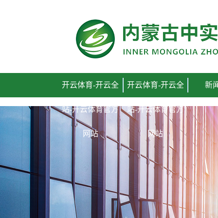
开云体育-开云全站
开云体育-开云全
开云体育-开云全
新
站-开云体育官方
站-开云体育官方
网站
网站