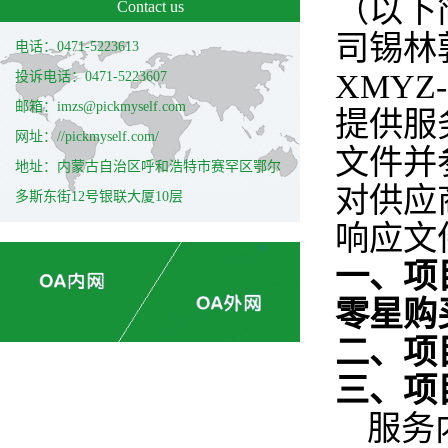
（以下
Contact us
司锡林
电话：0471-5223613
XMYZ
投诉电话：0471-5223607
邮箱：imzs@pickmyself.com
提供服
网址：//pickmyself.com/
文件并
地址：内蒙古自治区呼和浩特市赛罕区鄂尔
对供应
多斯东街12号银联大厦10层
响应文
一、项
零星购
二、项目
三、项
服务