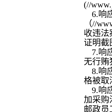
(//ww
6.
响
（//ww
收违法
证明截
7.
响应
无行贿
8.
响
格被取
9.
响
加采购
邮政员