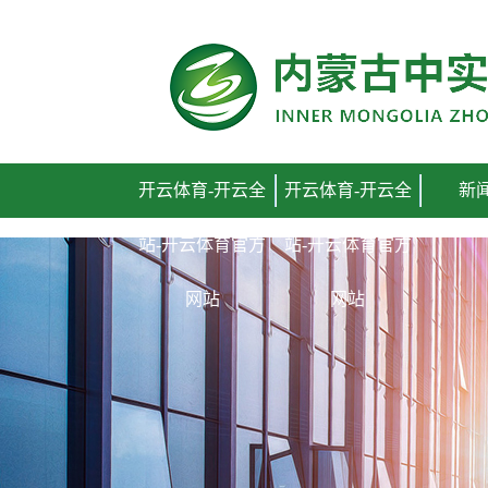
开云体育-开云全站
开云体育-开云全
开云体育-开云全
新
站-开云体育官方
站-开云体育官方
网站
网站