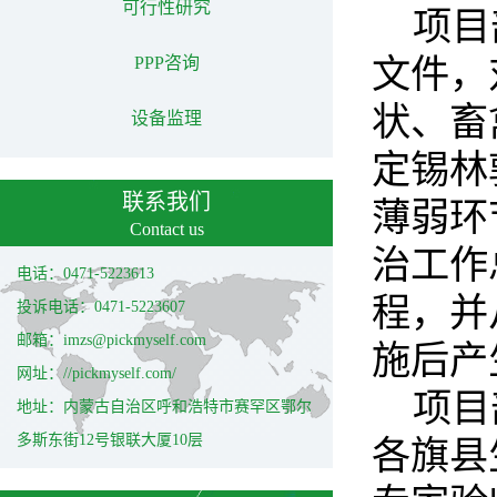
可行性研究
项目
PPP咨询
文件，
状、畜
设备监理
定锡林
联系我们
薄弱环
Contact us
治工作
电话：0471-5223613
程，并
投诉电话：0471-5223607
邮箱：imzs@pickmyself.com
施后产
网址：//pickmyself.com/
项目
地址：内蒙古自治区呼和浩特市赛罕区鄂尔
多斯东街12号银联大厦10层
各旗县