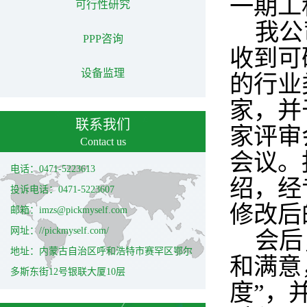
一期工
可行性研究
我公
PPP咨询
收到可
设备监理
的行业
家，并
联系我们
家评审
Contact us
会议。
电话：0471-5223613
绍，经
投诉电话：0471-5223607
修改后
邮箱：imzs@pickmyself.com
网址：//pickmyself.com/
会后
地址：内蒙古自治区呼和浩特市赛罕区鄂尔
和满意
多斯东街12号银联大厦10层
度”，