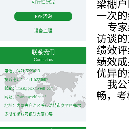
梁棚户
可行性研究
一次的
PPP咨询
专家
设备监理
访谈的
绩效评
联系我们
绩效成
Contact us
优异的
电话：0471-5223613
投诉电话：0471-5223607
我公
邮箱：imzs@pickmyself.com
畅，考
网址：//pickmyself.com/
地址：内蒙古自治区呼和浩特市赛罕区鄂尔
多斯东街12号银联大厦10层