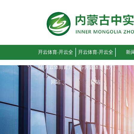
开云体育-开云全站
开云体育-开云全
开云体育-开云全
新
站-开云体育官方
站-开云体育官方
网站
网站