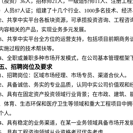
（投资）36人，招标师21人，一级造价师11人、注册工程
）人员87人证；组建了十几个行业、1000多名技术、经
2、共享中实平台各板块资源，可承揽投资咨询、工程咨
内容相关的产品，实现业务多元发展。
3、共享中实平台全方位的运营支持，包括项目前期商务
实施过程的技术帮扶等。
4、全职或兼职多种市场开发模式，在公司基本管理框架
五、招聘岗位及要求
1、招聘岗位：区域市场经理、市场专员、渠道合伙人。
2、具备诚信、务实的专业品质，认同中实公司价值观和
3、具有在固定资产投资领域行业背景；在市政、建筑、
、体育、生态环保和医疗卫生等领域和重大工程项目中拥
个人。
4、具有稳定的业务渠道，在某一业务领域具备市场开发
5、具有工程咨询领域从业资格者可优先考虑。