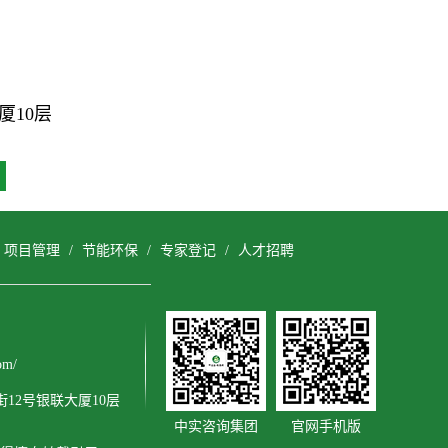
厦10层
/
项目管理
/
节能环保
/
专家登记
/
人才招聘
om/
12号银联大厦10层
中实咨询集团
官网手机版