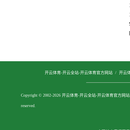
开云体育-开云全站-开云体育官方网站
/
开云
Copyright © 2002-2026 开云体育-开云全站-开云体育官方网站 All
reserved.