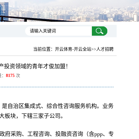
当前位置：
开云体育-开云全站
>>人才招聘
资产投资领域的青年才俊加盟！
量：
8175
次
成立，是自治区集成式、综合性咨询服务机构。业务
大板块，下辖三家子公司。
政府采购、工程咨询、投融资咨询（含ppp、专