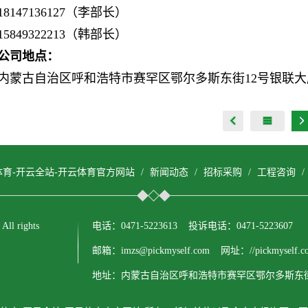
18147136127（李部长）
15849322213（韩部长）
公司地点：
内蒙古自治区呼和浩特市赛罕区鄂尔多斯东街12号银联大
体育-开云全站-开云体育官方网站
/
新闻动态
/
招标采购
/
工程咨询
 rights
电话：0471-5223613 投诉电话：0471-5223607
邮箱：imzs@pickmyself.com 网址：//pickmyself.c
地址：内蒙古自治区呼和浩特市赛罕区鄂尔多斯东街