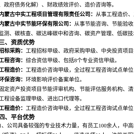
、政府债务化解）、财政绩效评价、造价咨询等。
内蒙古中实工程项目管理有限责任公司：
从事工程造价、
内蒙古中实节能环保有限公司：
从事节能咨询、节能验收
监测、碳核查、碳达峰碳中和咨询、碳资产管理、低碳技
三、资质优势
招标采购：
工程招标甲级、政府采购甲级、中央投资项目
工程咨询：
综合资信甲级、包括8个专业资信甲级。
工程造价：
工程造价咨询甲级，全过程工程咨询试点单位
环保咨询：
环境影响评价备案单位。
固定资产投资项目节能评审机构、节能评估服务机构、清
工程设备监理甲级、进出口代理等。
工程造价：
工程造价咨询甲级，全过程工程咨询试点单位
四、平台优势
1、公司具备较强的专业技术力量，有员工100余人，中