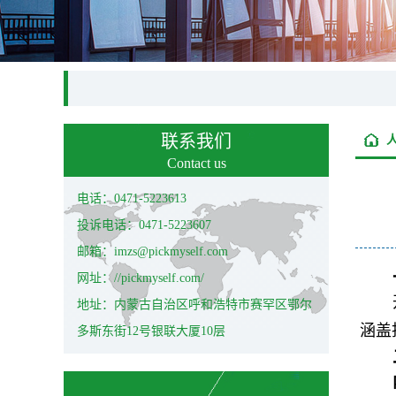
联系我们
Contact us
电话：0471-5223613
投诉电话：0471-5223607
邮箱：imzs@pickmyself.com
网址：//pickmyself.com/
地址：内蒙古自治区呼和浩特市赛罕区鄂尔
涵盖
多斯东街12号银联大厦10层