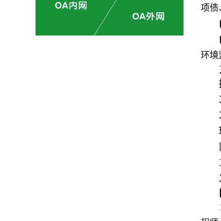
项债
环境