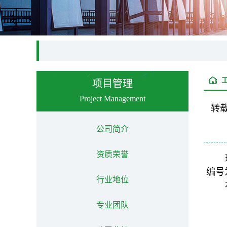
项目管理
Project Management
转
公司简介
资质荣誉
编号为
行业地位
专业团队