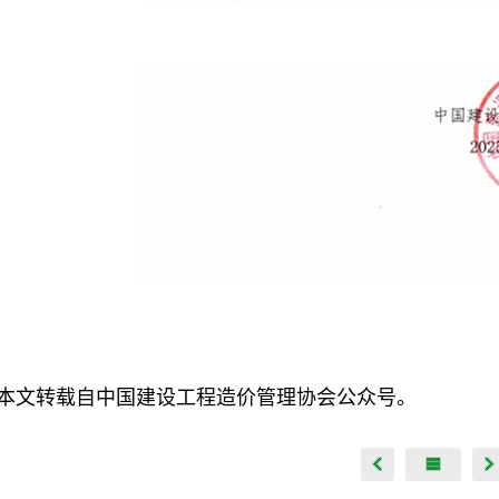
本文转载自中国建设工程造价管理协会公众号。