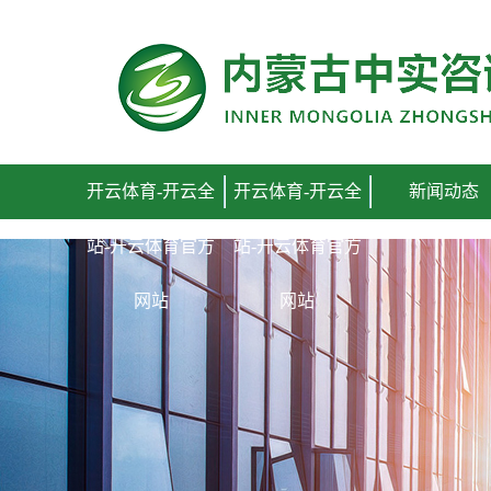
开云体育-开云全站
开云体育-开云全
开云体育-开云全
新闻动态
站-开云体育官方
站-开云体育官方
网站
网站