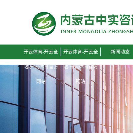
开云体育-开云全站
开云体育-开云全
开云体育-开云全
新闻动态
站-开云体育官方
站-开云体育官方
网站
网站