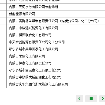
0
内蒙古天河水务有限公司节能诊断
1
新能能源有限公司
2
内蒙古黄陶勒盖煤炭有限责任公司（煤炭分公司、化工分公司）
3
内蒙古中煤远兴能源化工有限公司
4
内蒙古博源联合化工有限公司
5
中天合创能源有限责任公司化工分公司
6
鄂尔多斯市昊华国泰化工有限公司
7
内蒙古荣信化工有限公司
8
内蒙古伊泰化工有限责任公司
9
鄂尔多斯市金诚泰化工有限责任公司
0
内蒙古中煤蒙大新能源化工有限公司
1
内蒙古庆华集团乌斯太能源化工有限公司