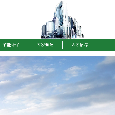
节能环保
专家登记
人才招聘