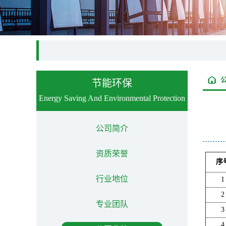
节能环保
Energy Saving And Environmental Protection
公司简介
资质荣誉
序
行业地位
1
2
专业团队
3
4