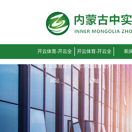
开云体育-开云全站
开云体育-开云全
开云体育-开云全
新
站-开云体育官方
站-开云体育官方
网站
网站