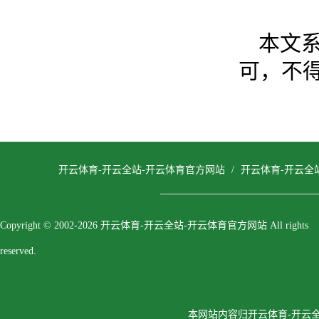
本文
可，不
开云体育-开云全站-开云体育官方网站
/
开云体育-开云全
Copyright © 2002-2026 开云体育-开云全站-开云体育官方网站 All rights
reserved.
本网站内容归开云体育-开云