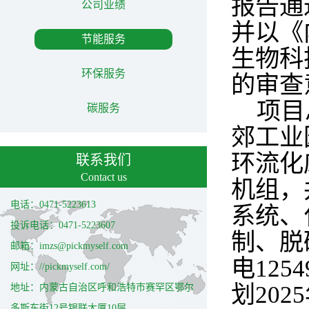
报告通
公司业绩
并以《
节能服务
生物科
环保服务
的审查
项目
碳服务
郊工业
环流化
联系我们
Contact us
机组，
电话：0471-5223613
系统、
投诉电话：0471-5223607
制、脱
邮箱：imzs@pickmyself.com
电125
网址：//pickmyself.com/
划20
地址：内蒙古自治区呼和浩特市赛罕区鄂尔
多斯东街12号银联大厦10层