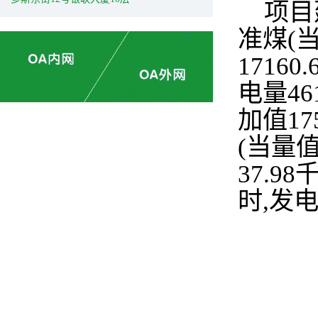
项目
准煤(当
1716
电量46
加值17
(当量
37.9
时,发电