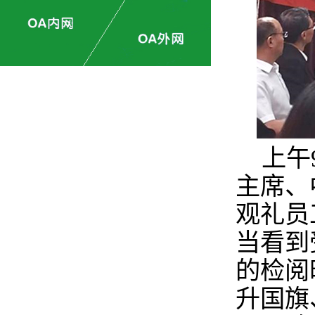
上午
主席、
观礼员
当看到
的检阅
升国旗