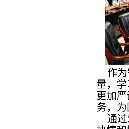
作为
量，学
更加严
务，为
通过