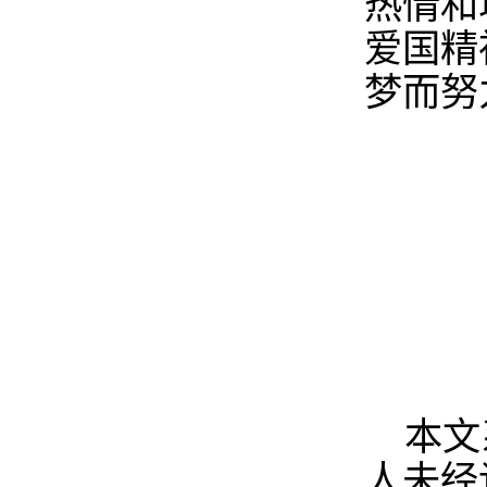
热情和
爱国精
梦而努
本文
人未经