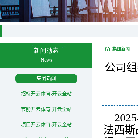
集团新闻
新闻动态
News
公司组
集团新闻
招标开云体育-开云全站
节能开云体育-开云全站
20
项目开云体育-开云全站
法西斯