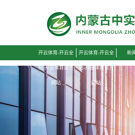
开云体育-开云全站
开云体育-开云全
开云体育-开云全
新
站-开云体育官方
站-开云体育官方
网站
网站