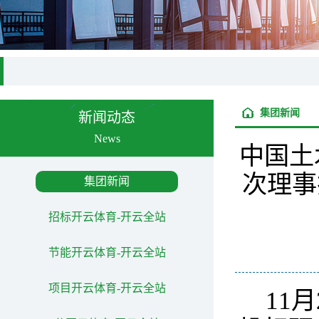
集团新闻
新闻动态
News
中国土
次理事
集团新闻
招标开云体育-开云全站
节能开云体育-开云全站
项目开云体育-开云全站
11
月