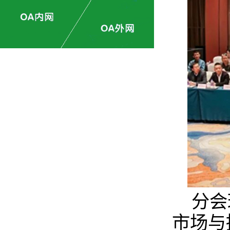
分会
市场与