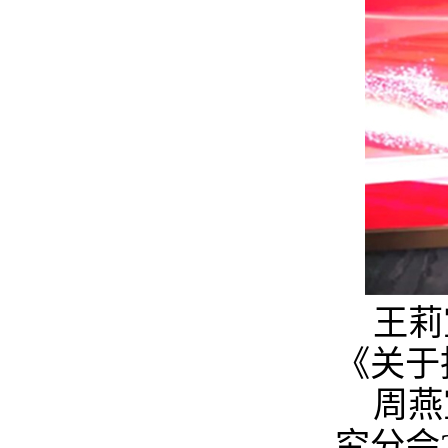
王莉
《关于
周燕
究分会