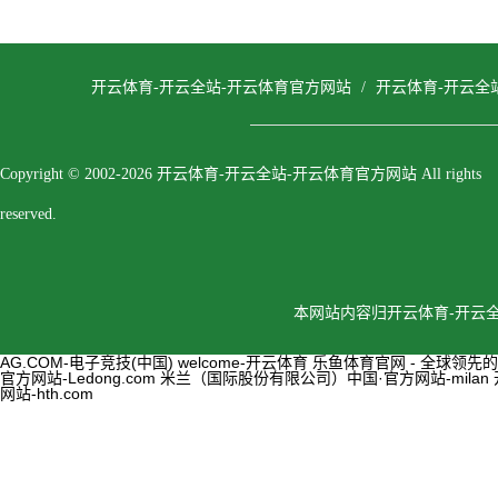
开云体育-开云全站-开云体育官方网站
/
开云体育-开云全
Copyright © 2002-2026 开云体育-开云全站-开云体育官方网站 All rights
reserved.
本网站内容归开云体育-开云
AG.COM-电子竞技(中国)
welcome-开云体育
乐鱼体育官网 - 全球领先
官方网站-Ledong.com
米兰（国际股份有限公司）中国·官方网站-milan
网站-hth.com