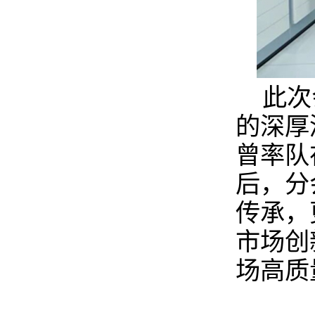
此次
的深厚
曾率队
后，分
传承，
市场创
场高质